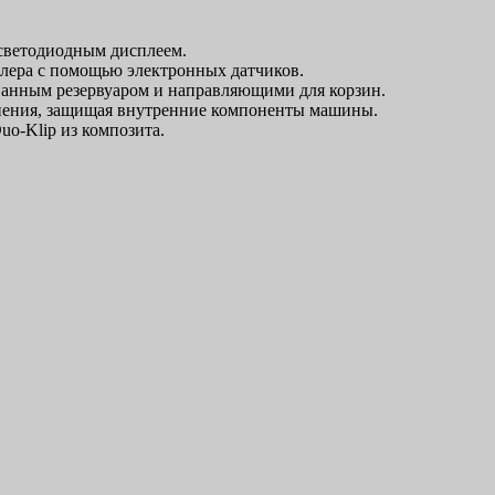
 светодиодным дисплеем.
йлера с помощью электронных датчиков.
ванным резервуаром и направляющими для корзин.
знения, защищая внутренние компоненты машины.
-Klip из композита.