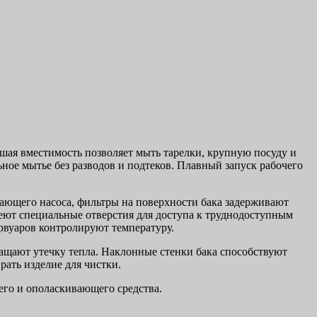
шая вместимость позволяет мыть тарелки, крупную посуду и
ое мытье без разводов и подтеков. Плавный запуск рабочего
ающего насоса, фильтры на поверхности бака задерживают
еют специальные отверстия для доступа к труднодоступным
рвуаров контролируют температуру.
щают утечку тепла. Наклонные стенки бака способствуют
рать изделие для чистки.
его и ополаскивающего средства.