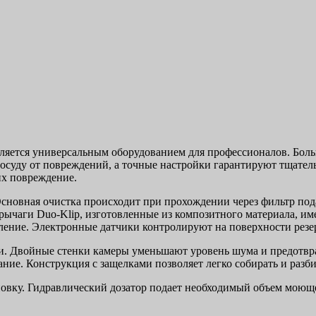
ляется универсальным оборудованием для профессионалов. Боль
уду от повреждений, а точные настройки гарантируют тщательн
их повреждение.
сновная очистка происходит при прохождении через фильтр под
чаги Duo-Klip, изготовленные из композитного материала, им
ление. Электронные датчики контролируют на поверхности резе
. Двойные стенки камеры уменьшают уровень шума и предотвра
ние. Конструкция с защелками позволяет легко собирать и разби
новку. Гидравлический дозатор подает необходимый объем моющ