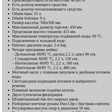
Производительность по кассетам: 40 шт./ч.
Есть дозатор моющего средства.
Есть дозатор ополаскивающего средства.
Объём бака: 33 л.
Объём бойлера: 9 л.
Размер кассеты: 500х500 мм.
Максимальный диаметр тарелок: 450 мм.
Предельная высота стаканов: 415 мм.
Максимальная температура подаваемой воды: 60 °С.
Подключение к холодной воде.
Рабочее давление воды: 2-4 бар.
Четыре программы мойки:
– Деликатная: 60/85 °С, расход 2.2 л, цикл 90 сек.
– Стандартная: 60/85 °С, 2.2 л, 120 сек.
– Интенсивная: 60/85 °С, 2.2 л, 180 сек.
– Длительная: 60/85 °С, 2.2 л, 480 сек.
Моечный насос с плавным запуском и двойным потоком
воды.
Светодиодная индикация питания и выбранного
режима.
Плавный механизм подъёма купола.
Двухступенчатая фильтрация.
Штампованный бак без сварных швов.
Разборные моечные рукава Duo-Clip с быстрым снятием.
Регулировка высоты опор в диапазоне 50 мм.