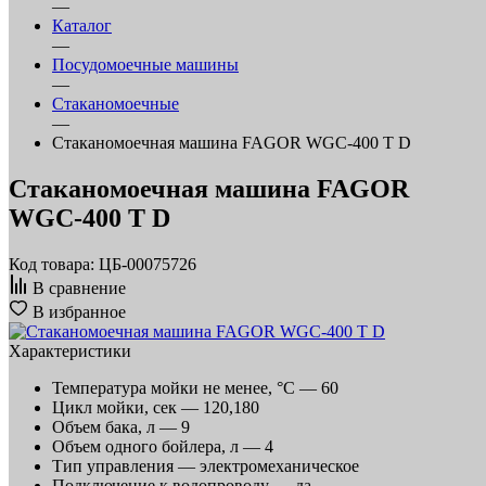
—
Каталог
—
Посудомоечные машины
—
Стаканомоечные
—
Стаканомоечная машина FAGOR WGC-400 T D
Стаканомоечная машина FAGOR
WGC-400 T D
Код товара: ЦБ-00075726
В сравнение
В избранное
Характеристики
Температура мойки не менее, °С —
60
Цикл мойки, сек —
120,180
Объем бака, л —
9
Объем одного бойлера, л —
4
Тип управления —
электромеханическое
Подключение к водопроводу —
да