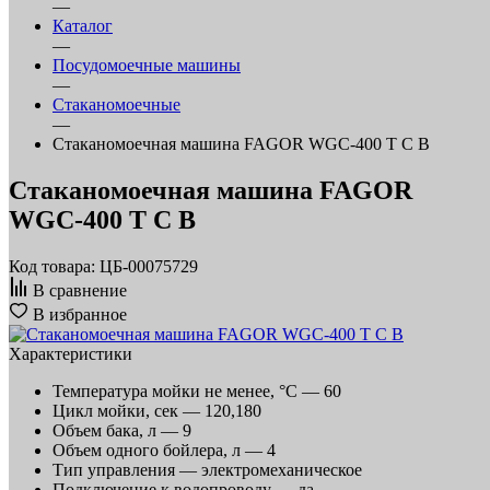
—
Каталог
—
Посудомоечные машины
—
Стаканомоечные
—
Стаканомоечная машина FAGOR WGC-400 T C B
Стаканомоечная машина FAGOR
WGC-400 T C B
Код товара: ЦБ-00075729
В сравнение
В избранное
Характеристики
Температура мойки не менее, °С —
60
Цикл мойки, сек —
120,180
Объем бака, л —
9
Объем одного бойлера, л —
4
Тип управления —
электромеханическое
Подключение к водопроводу —
да