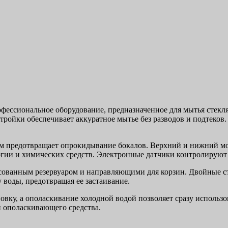
фессиональное оборудование, предназначенное для мытья стекля
тройки обеспечивает аккуратное мытье без разводов и подтеков
м предотвращает опрокидывание бокалов. Верхний и нижний м
ии и химических средств. Электронные датчики контролируют те
ссованным резервуаром и направляющими для корзин. Двойные 
 воды, предотвращая ее застаивание.
овку, а ополаскивание холодной водой позволяет сразу использо
 ополаскивающего средства.