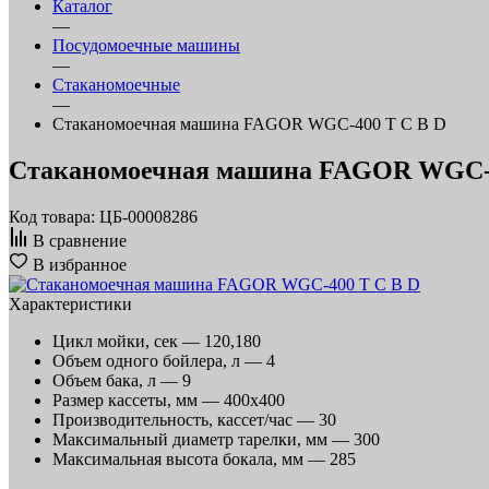
Каталог
—
Посудомоечные машины
—
Стаканомоечные
—
Стаканомоечная машина FAGOR WGC-400 T C B D
Стаканомоечная машина FAGOR WGC-4
Код товара: ЦБ-00008286
В сравнение
В избранное
Характеристики
Цикл мойки, сек —
120,180
Объем одного бойлера, л —
4
Объем бака, л —
9
Размер кассеты, мм —
400х400
Производительность, кассет/час —
30
Максимальный диаметр тарелки, мм —
300
Максимальная высота бокала, мм —
285