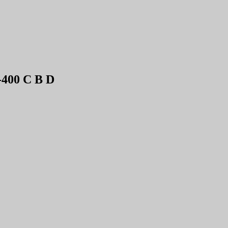
400 C B D