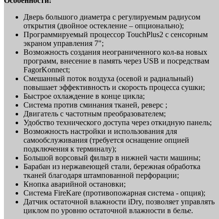
Особенности:
Дверь большого диаметра с регулируемым радиусом
открытия (двойное остекление – опционально);
Программируемый процессор TouchPlus2 с сенсорным
экраном управления 7";
Возможность создания неограниченного кол-ва новых
программ, внесение в память через USB и посредствам
FagorKonnect;
Смешанный поток воздуха (осевой и радиальный)
повышает эффективность и скорость процесса сушки;
Быстрое охлаждение в конце цикла;
Система против сминания тканей, реверс ;
Двигатель с частотным преобразователем;
Удобство технического доступа через откидную панель;
Возможность настройки и использования для
самообслуживания (требуется оснащение опцией
подключения к терминалу);
Большой ворсовый фильтр в нижней части машины;
Барабан из нержавеющей стали, бережная обработка
тканей благодаря штампованной перфорации;
Кнопка аварийной остановки;
Система FireKare (противопожарная система - опция);
Датчик остаточной влажности iDry, позволяет управлять
циклом по уровню остаточной влажности в белье.