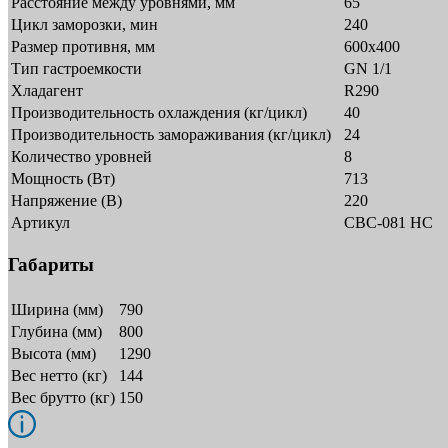
Расстояние между уровнями, мм
65
Цикл заморозки, мин
240
Размер противня, мм
600х400
Тип гастроемкости
GN 1/1
Хладагент
R290
Производительность охлаждения (кг/цикл)
40
Производительность замораживания (кг/цикл)
24
Количество уровней
8
Мощность (Вт)
713
Напряжение (В)
220
Артикул
CBC-081 HC
Габариты
Ширина (мм)
790
Глубина (мм)
800
Высота (мм)
1290
Вес нетто (кг)
144
Вес брутто (кг)
150